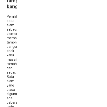
tampilan
bangunan
Pemilihan
batu
alam
sebagai
elemen
membuat
tampilan
bangunan
tidak
kaku,
massif,
ramah
dan
segar.
Batu
alam
yang
biasa
digunakan
ada
beberapa
jenis