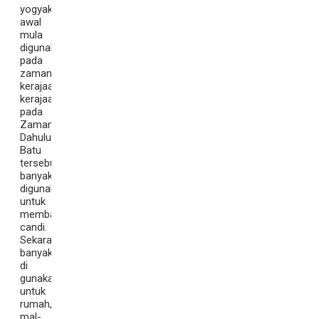
yogyakarta,
awal
mula
digunakan
pada
zaman
kerajaan-
kerajaan
pada
Zaman
Dahulu.
Batu
tersebut
banyak
digunakan
untuk
membangun
candi.
Sekarang
banyak
di
gunakan
untuk
rumah,
mal-