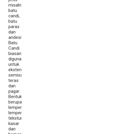
misalnya
batu
candi,
batu
paras
dan
andesit.
Batu
Candi
biasanya
digunakan
untuk
eksterior
semisal
teras
dan
pagar.
Bentuknya
berupa
lempengan-
lempengan,
tekstur
kasar
dan