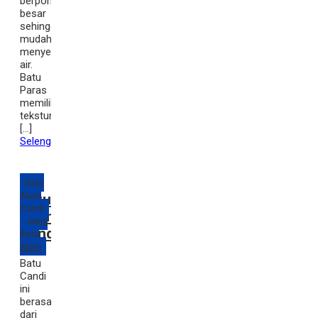
berpori
besar
sehingga
mudah
menyerap
air.
Batu
Paras
memiliki
tekstur
[…]
Selengkapnya
Batu
Alam
Batu
Candi
Alam
Jenis
Candi
Batu
Alam
Batu
Candi
ini
berasal
dari