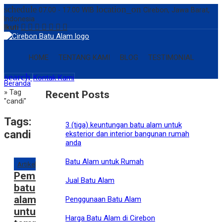
schedule
location_on
07.00 - 17.00 WIB
Cirebon, Jawa Barat,
Indonesia
Ikuti
HOME
TENTANG KAMI
BLOG
TESTIMONIAL
search
Kontak Kami
Beranda
»
Tag
Recent Posts
"candi"
Tags:
3 (tiga) keuntungan batu alam untuk
candi
eksterior dan interior bangunan rumah
anda
Batu Alam untuk Rumah
Artikel
Pemilihan
Jual Batu Alam
batu
alam
Penggunaan Batu Alam
untuk
Harga Batu Alam di Cirebon