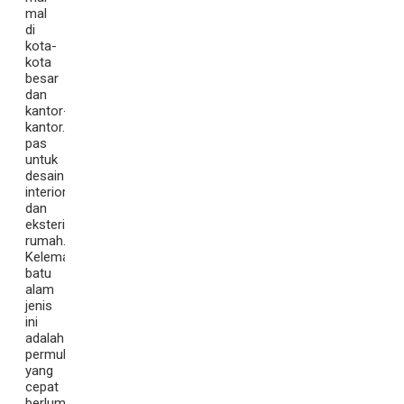
mal
di
kota-
kota
besar
dan
kantor-
kantor.
pas
untuk
desain
interior
dan
eksterior
rumah.
Kelemahan
batu
alam
jenis
ini
adalah
permukaannya
yang
cepat
berlumut.