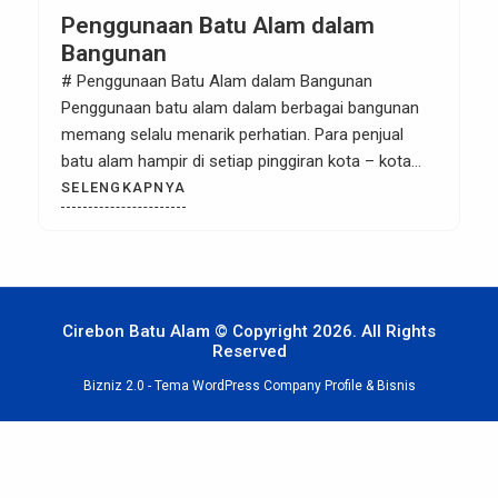
Penggunaan Batu Alam dalam
Bangunan
# Penggunaan Batu Alam dalam Bangunan
Penggunaan batu alam dalam berbagai bangunan
memang selalu menarik perhatian. Para penjual
batu alam hampir di setiap pinggiran kota – kota
besar ada. Penampilan alaminya sangat
SELENGKAPNYA
menarik perhatian dan kesannya yang adem untuk
daerah tropis menjadi daya tarik utama batu alam.
Memang harga batu alam lebih mahal dari cat
dinding yang […]
Cirebon Batu Alam © Copyright 2026. All Rights
Reserved
Bizniz 2.0 -
Tema WordPress Company Profile & Bisnis