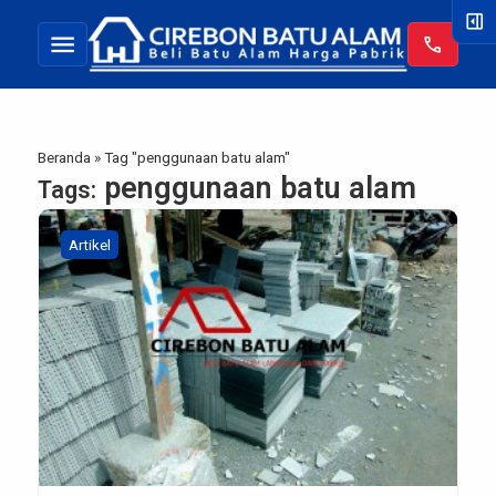
right_panel_open
menu
call
Beranda
»
Tag "penggunaan batu alam"
penggunaan batu alam
Tags:
Artikel