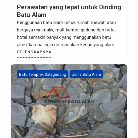
Perawatan yang tepat untuk Dinding
Batu Alam
Penggunaan batu alam untuk rumah mewah atau
bergaya minimalis, mall, kantor, gedung dan hotel-
hotel semakin banyak yang menggunakan batu
alam, karena ingin memberikan kesan yang alam
dan menyatu dengan alam, Karena batu alam tidak
SELENGKAPNYA
memerlukan cat lagi untuk warnanya dan
perawatannya pun tidak sulit/ sangat mudah,
berikut ini ada beberapa tips untuk anda dalam
Batu Templek Salagedang
Jenis Batu Alam
merawat […]