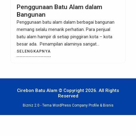
Penggunaan Batu Alam dalam
Bangunan
Penggunaan batu alam dalam berbagai bangunan
memang selalu menarik perhatian. Para penjual
batu alam hampir di setiap pinggiran kota – kota
besar ada. Penampilan alaminya sangat
menarik perhatian dan kesannya yang adem untuk
SELENGKAPNYA
daerah tropis menjadi daya tarik utama batu alam.
Memang harga batu alam lebih mahal dari cat
dinding yang berkualitas. Harga batu alam bervariasi
tergantung […]
Cirebon Batu Alam © Copyright 2026. All Rights
Reserved
Bizniz 2.0 -
Tema WordPress Company Profile & Bisnis