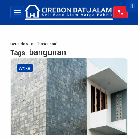
right_panel_open
menu
call
Beranda
»
Tag "bangunan"
bangunan
Tags:
Artikel