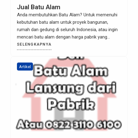
Jual Batu Alam
Anda membutuhkan Batu Alam? Untuk memenuhi
kebutuhan batu alam untuk proyek bangunan,
rumah dan gedung di seluruh Indonesia, atau ingin
mencari batu alam dengan harga pabrik yang
terpercaya? Kualitas dan kerapihan pemotongan
SELENGKAPNYA
batu alam kurang memuaskan? Atau kebutuhan
Batu Alam anda yang sangat banyak tetapi harga
terlalu mahal? Anda membutuhkan batu alam
Artikel
dengan ukuran yang […]