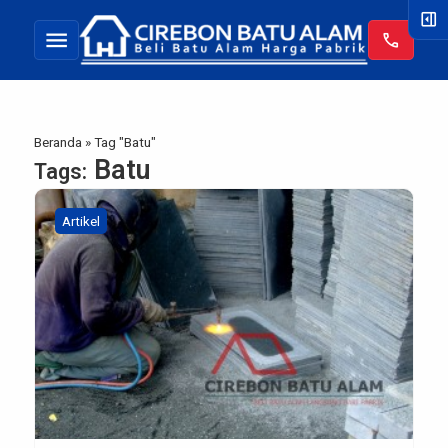
right_panel_open
menu
call
Beranda
»
Tag "Batu"
Batu
Tags:
Artikel