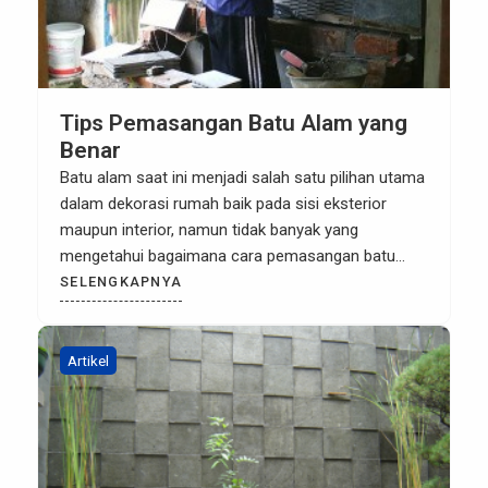
Tips Pemasangan Batu Alam yang
Benar
Batu alam saat ini menjadi salah satu pilihan utama
dalam dekorasi rumah baik pada sisi eksterior
maupun interior, namun tidak banyak yang
mengetahui bagaimana cara pemasangan batu
alam yang tepat dan baik. Pemasangan yang tepat
SELENGKAPNYA
dibutuhkan mengingat harga batu alam yang
cenderung lebih mahal dibandingkan keramik biasa
pada umumnya. Dengan sedikit tambahan
Artikel
pengetahuan ini kami […]