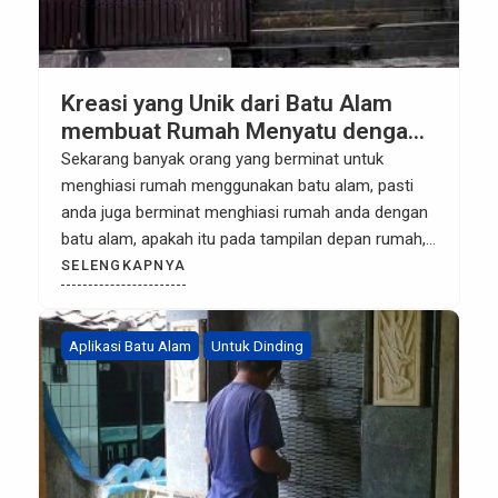
Kreasi yang Unik dari Batu Alam
membuat Rumah Menyatu dengan
Alam
Sekarang banyak orang yang berminat untuk
menghiasi rumah menggunakan batu alam, pasti
anda juga berminat menghiasi rumah anda dengan
batu alam, apakah itu pada tampilan depan rumah,
pagar, dinding, maupun dalam desain interior.
SELENGKAPNYA
Memang, batu memiliki keindahan dan kecantikan
tersendiri tidak seperti kramik, misalnya seperti
batu Andesit, batu Palimanan, batu Palem dan
Aplikasi Batu Alam
Untuk Dinding
sebagainya. Suasana segar […]