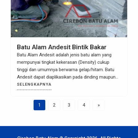
Batu Alam Andesit Bintik Bakar
Batu Alam Andesit adalah jenis batu alam yang
mempunyai tingkat kekerasan (Density) cukup
tinggi dan umumnya berwarna gelap/hitam. Batu
Andesit dapat diaplikasikan pada dinding maupun
lantai baik untuk interior maupun exterior.dan ini
SELENGKAPNYA
prose. Batu alam andesit Bintik bakar merupakan
produk batu alam yang sangat banyak di minati dan
1
2
3
4
»
di pakai oleh rumah-rumah mewah, gedung di kota-
kota […]