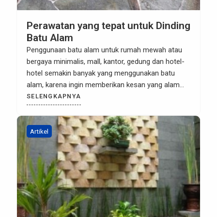
Perawatan yang tepat untuk Dinding
Batu Alam
Penggunaan batu alam untuk rumah mewah atau
bergaya minimalis, mall, kantor, gedung dan hotel-
hotel semakin banyak yang menggunakan batu
alam, karena ingin memberikan kesan yang alam
dan menyatu dengan alam, Karena batu alam tidak
SELENGKAPNYA
memerlukan cat lagi untuk warnanya dan
perawatannya pun tidak sulit/ sangat mudah,
berikut ini ada beberapa tips untuk anda dalam
Artikel
merawat […]