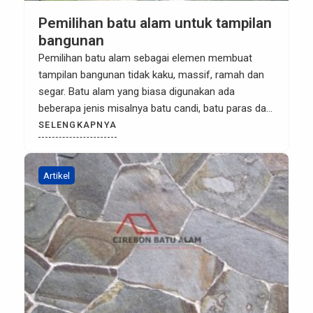
Pemilihan batu alam untuk tampilan
bangunan
Pemilihan batu alam sebagai elemen membuat
tampilan bangunan tidak kaku, massif, ramah dan
segar. Batu alam yang biasa digunakan ada
beberapa jenis misalnya batu candi, batu paras dan
andesit. Batu Candi biasanya digunakan untuk
SELENGKAPNYA
eksterior semisal teras dan pagar. Bentuknya
berupa lempengan-lempengan, tekstur kasar dan
berpori besar sehingga mudah menyerap air. Batu
Artikel
Paras memiliki tekstur […]