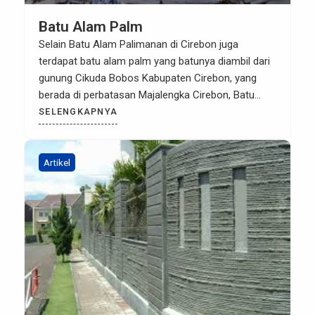
Batu Alam Palm
Selain Batu Alam Palimanan di Cirebon juga
terdapat batu alam palm yang batunya diambil dari
gunung Cikuda Bobos Kabupaten Cirebon, yang
berada di perbatasan Majalengka Cirebon, Batu
alam palm ini teksturnya tampak mirip dengan batu
SELENGKAPNYA
palimanan, namun warnanya calm putih kecoklatan.
Batu Palm tersedia dalam 2 macam jenis yaitu RTA
(Rata Alam) dan RTM (Rata […]
Artikel