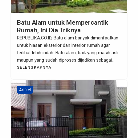
Batu Alam untuk Mempercantik
Rumah, Ini Dia Triknya
REPUBLIKA.CO.ID, Batu alam banyak dimanfaatkan
untuk hiasan eksterior dan interior rumah agar
terlihat lebih indah. Batu alam, baik yang masih asli
maupun yang sudah diproses dijadikan sebagai
pemanis ruangan dan teras rumah. Dengan
SELENGKAPNYA
pemakaian batuan ini rumah terkesan alami,
nyaman, tenang, kokoh, serta menambah nilai
artistik rumah itu sendiri. M. Ngaliman, staf
Artikel
museum Geologi DKI […]