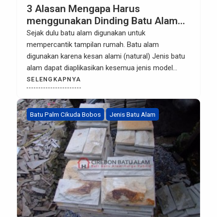
3 Alasan Mengapa Harus
menggunakan Dinding Batu Alam
untuk Rumah Anda
Sejak dulu batu alam digunakan untuk
mempercantik tampilan rumah. Batu alam
digunakan karena kesan alami (natural) Jenis batu
alam dapat diaplikasikan kesemua jenis model
rumah anda menjadi lebih terlihat kesan yang
SELENGKAPNYA
sangat natural dan semaki minimalis baik itu rumah
modern atau tradisional. kesan alaminya juga
membuat suasa ruangan menjadi lebih luwes dan
Batu Palm Cikuda Bobos
Jenis Batu Alam
tidak monoton apalagi […]