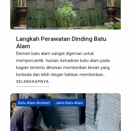
Langkah Perawatan Dinding Batu
Alam
Elemen batu alam sangat digemari untuk
mempercantik hunian, kehadiran batu alam pada
bagian tertentu dihunian memberikan kesan yang
berbeda dan lebih elegan bahkan memberikan
sentuhan alami disudut ruangan. Batu alam
SELENGKAPNYA
memang menjadi bagain terpenting untuk hunian
minimalis zaman sekarang. Penggunaan batu alam
pada rumah rumah mewah atau bergaya minimalis
Batu Alam Andesit
Jenis Batu Alam
semakin sering di gunakan, karena orang […]